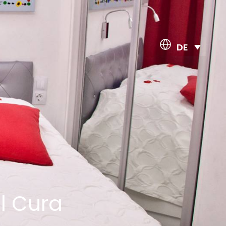
DE
l Cura