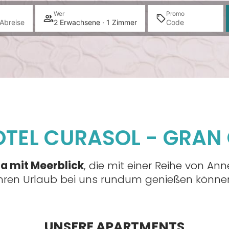
Wer
Promo
Abreise
2 Erwachsene · 1 Zimmer
TEL CURASOL - GRAN
ra mit Meerblick
, die mit einer Reihe von An
hren Urlaub bei uns rundum genießen könne
UNSERE APARTMENTS